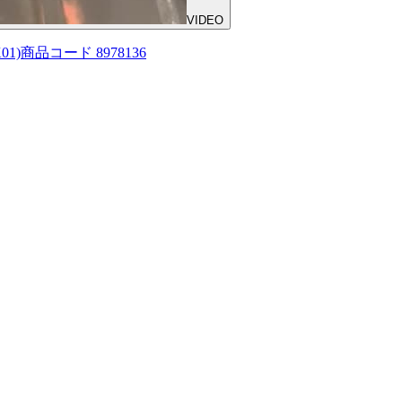
VIDEO
)商品コード 8978136