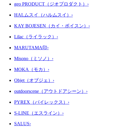
geo PRODUCT（ジオプロダクト）
›
HALムスイ（ハルムスイ）
›
KAY BOJESEN（カイ・ボイスン）
›
Lilac（ライラック）
›
MARUTAMA印
›
Misono（ミソノ）
›
MOKA（モカ）
›
Objet（オブジェ）
›
outdoorscene（アウトドアシーン）
›
PYREX（パイレックス）
›
S-LINE（エスライン）
›
SALUS
›