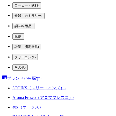
コーヒー・飲料
›
食器・カトラリー
›
調味料用品
›
収納
›
計量・測定器具
›
クリーニング
›
その他
›
ブランドから探す
›
3COINS（スリーコインズ）
›
Aroma Fresco（アロマフレスコ）
›
aux（オークス）
›