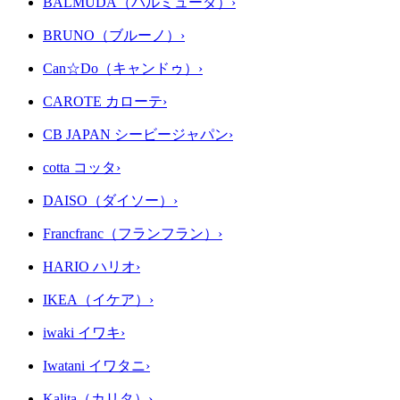
BALMUDA（バルミューダ）
›
BRUNO（ブルーノ）
›
Can☆Do（キャンドゥ）
›
CAROTE カローテ
›
CB JAPAN シービージャパン
›
cotta コッタ
›
DAISO（ダイソー）
›
Francfranc（フランフラン）
›
HARIO ハリオ
›
IKEA（イケア）
›
iwaki イワキ
›
Iwatani イワタニ
›
Kalita（カリタ）
›