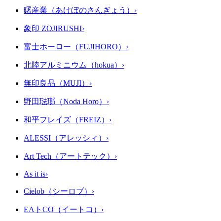
曙産業（あけぼのさんぎょう）
›
象印 ZOJIRUSHI
›
富士ホーロー（FUJIHORO）
›
北陸アルミニウム（hokua）
›
無印良品（MUJI）
›
野田琺瑯（Noda Horo）
›
和平フレイズ（FREIZ）
›
ALESSI（アレッシィ）
›
Art Tech（アートテック）
›
As it is
›
Cielob（シーロブ）
›
EAトCO（イートコ）
›