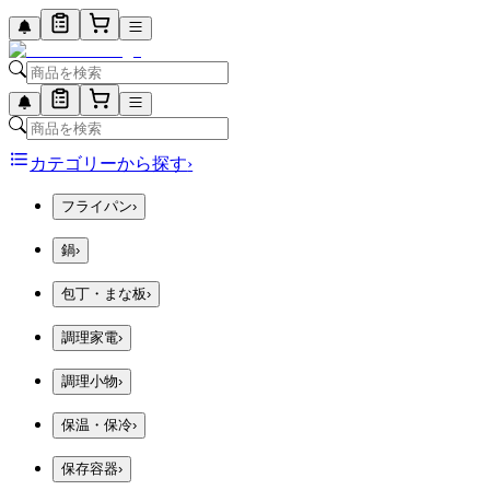
カテゴリーから探す
›
フライパン
›
鍋
›
包丁・まな板
›
調理家電
›
調理小物
›
保温・保冷
›
保存容器
›