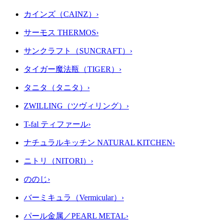
カインズ（CAINZ）
›
サーモス THERMOS
›
サンクラフト（SUNCRAFT）
›
タイガー魔法瓶（TIGER）
›
タニタ（タニタ）
›
ZWILLING（ツヴィリング）
›
T-fal ティファール
›
ナチュラルキッチン NATURAL KITCHEN
›
ニトリ（NITORI）
›
ののじ
›
バーミキュラ（Vermicular）
›
パール金属／PEARL METAL
›