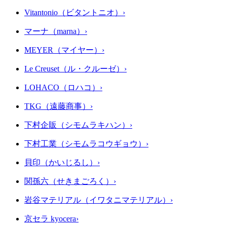
Vitantonio（ビタントニオ）
›
マーナ（marna）
›
MEYER（マイヤー）
›
Le Creuset（ル・クルーゼ）
›
LOHACO（ロハコ）
›
TKG（遠藤商事）
›
下村企販（シモムラキハン）
›
下村工業（シモムラコウギョウ）
›
貝印（かいじるし）
›
関孫六（せきまごろく）
›
岩谷マテリアル（イワタニマテリアル）
›
京セラ kyocera
›