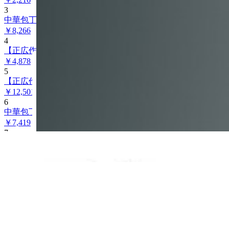
3
中華包丁 TS-104 【正広作】 210mm マサヒロ 40874 日本製
￥
8,266
4
【正広作】 MSC MS-400 子供包丁 150mm 正広 マサヒロ 1104
￥
4,878
5
【正広作】 ステン 出刃180mm 右利き 正広 マサヒロ 10607 
￥
12,501
6
中華包丁 TS-103 【正広作】 195mm マサヒロ 40873 日本製
￥
7,419
7
中華包丁 TS-203 【正広作】 195mm マサヒロ 40883 日本製
￥
8,520
8
中華包丁 TX-103 【正広作】 195mm マサヒロ 40813 日本製
￥
9,113
Home
ナビゲーション