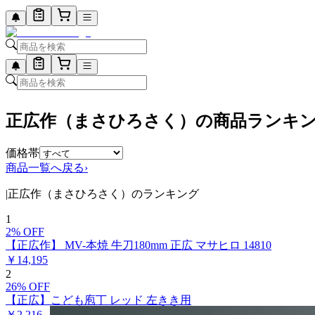
正広作（まさひろさく）の商品ランキ
価格帯
商品一覧へ戻る
›
|
正広作（まさひろさく）のランキング
1
2
% OFF
【正広作】 MV-本焼 牛刀180mm 正広 マサヒロ 14810
￥
14,195
2
26
% OFF
【正広】こども庖丁 レッド 左きき用
￥
2,216