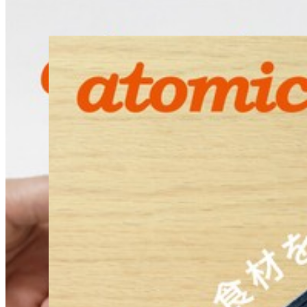
18
% OFF
atomico_アトミコ_キッチン シービージャパン 汚れが付きに
￥
1,461
Home
ナビゲーション
ホーム
商品
クチコミ
投稿する
フォロー＆連絡
LINEで相談する
メールで相談する