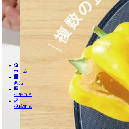
会社情報
新規お取引について
ニュースリリース
お問い合わせ
利用規約
プライバシーポリシー
投稿キャンペーン
(c) LAFUGO, Inc. All Rights Reserved.
2026
ホーム
商品
クチコミ
投稿する