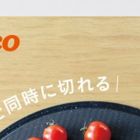
くい半月まな板 日本製 まな板 半月