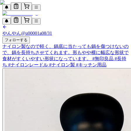
やんやん
@
u00001a0
8/31
フォローする
ナイロン製なので軽く、鍋底に当たっても鍋を傷つけないの
で、鍋を長持ちさせてくれます。形もやや横に幅広な形状で
食材がすくいやすい形状になっています。 #無印良品 #長持
ち #ナイロンレードル #ナイロン製 #キッチン用品