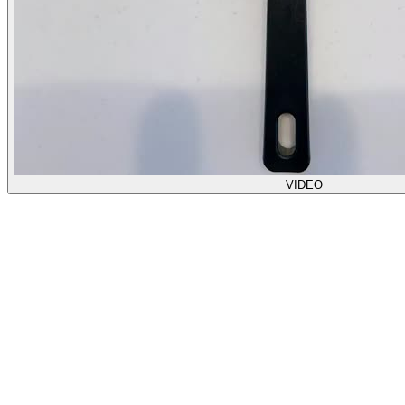
VIDEO
【ビタクラフト】プロ ステンレス 外輪鍋 （蓋付）24cm
●全面5層構造｢鍋｣をプロの方々に●全面5層構造ステンレス
とアルミニウムの異なる金属板を幾重にも重ね全面多層構造
にすることで､極めて高い熱吸収性､拡散性､保温性が生まれ､
鍋の中に自然な対流がおこります｡高温で長時間調理しても
底が変形しにくいビタクラフトは､熱源を選ばず200Vのハイ
パワー電気熱源にも対応します｡高熱圧着工法による全面多
層構造は繰り返しの加熱にも､変形したり剥がれたりしてそ
の高い機能性を失う事はありません｡●無水調理ビタクラフ
トの鍋は本体と蓋が密着するように設計されています｡その