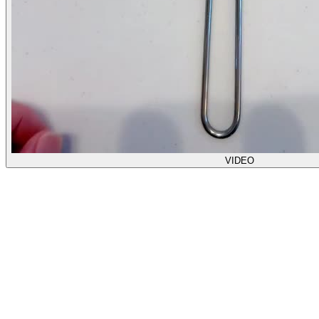
VIDEO
【ビタクラフト】プロ 片手鍋 16cm
●栄養素の流出を防ぐ、無水調理ができます。●他を圧倒す
る保温力●全面5層構造ならではの頑丈さ●あらゆる熱源にマ
ルチ対応(ガスコンロ・電磁調理器200V・ハロゲンヒータ
ー・ラジエントヒーター・シーズヒーター)●鍋本体の板厚は
2.5mm(全面5層構造)。●容量は満水表記になります。(調理容
量は7〜8分目以下にしてください。)●全面多層構造のビタク
ラフト。側面にも効率よく熱が伝導。