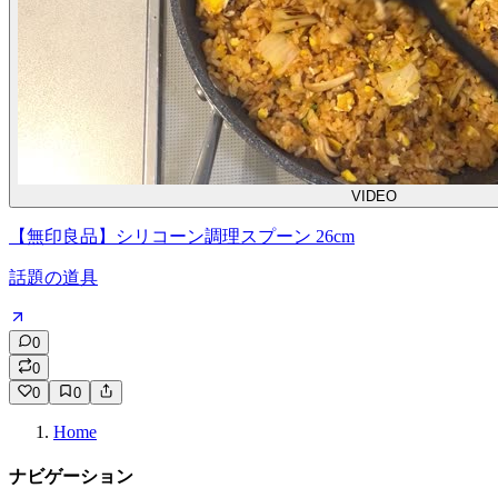
VIDEO
【無印良品】シリコーン調理スプーン 26cm
話題の道具
0
0
0
0
Home
ナビゲーション