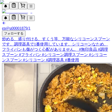
en
@
u0000187
9/1
フォローする
炒める、盛り付ける、すくう等、万能なシリコーンスプーン
です。調理器具で1番使用しています。シリコーンなため、
フライパンも傷がつく心配がありません。 #無印良品 #調理
スプーン #フライパン #シリコーン調理スプーン #シリコー
ンスプーン #シリコーン #調理器具 #番使用