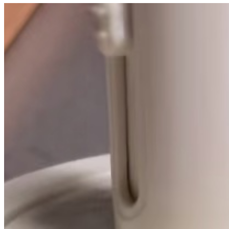
【SHIEN】 スプーン付きクリアスパイスジャー
スプーン付きのスパイスジャー。透明で中身が見やすいで
す。
0
0
0
0
Home
ナビゲーション
ホーム
商品
クチコミ
投稿する
フォロー＆連絡