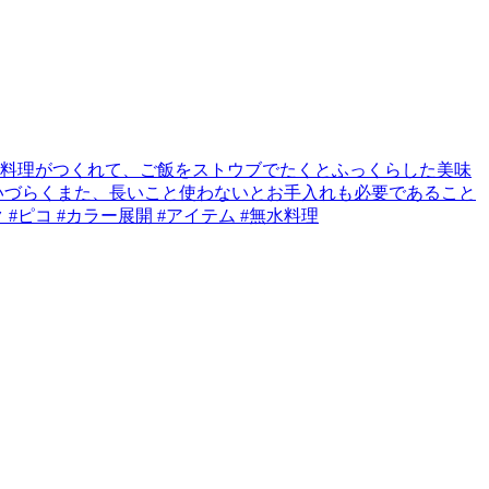
水料理がつくれて、ご飯をストウブでたくとふっくらした美味
いづらくまた、長いこと使わないとお手入れも必要であること
#ピコ #カラー展開 #アイテム #無水料理