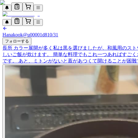
Hanakook
@
u00001d8
10/31
フォローする
長所 カラー展開が多く私は黒を選びましたが、和風用のスト
しいご飯が炊けます。 簡単な料理でもこれ一つあればすごく
です。 あと、ミトンがないと蓋があつくて開けることが困難です。 