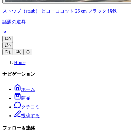
ストウブ（staub） ピコ・ココット 26 cm ブラック 鋳鉄
話題の道具
0
0
1
0
Home
ナビゲーション
ホーム
商品
クチコミ
投稿する
フォロー＆連絡