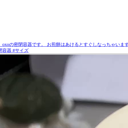
xoの密閉容器です。 お煎餅はあけるとすぐしなっちゃいます
閉容器 #サイズ