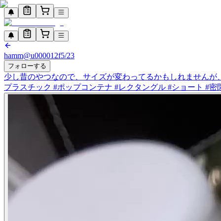
hamm
@
u000012f
5/23
フォローする
少し昔のやつなので、サイズが変わってるかもしれませんが、o
プラスチック #ポップコンテナ #レクタングル #ショート #密