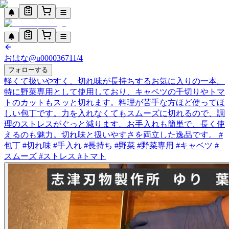
おはな
@
u0000367
11/4
フォローする
軽くて扱いやすく、切れ味が長持ちするお気に入りの一本。
特に野菜専用として使用しており、キャベツの千切りやトマ
トのカットもスッと切れます。料理が苦手な方ほど使ってほ
しい包丁です。力を入れなくてもスムーズに切れるので、調
理のストレスがぐっと減ります。お手入れも簡単で、長く使
えるのも魅力。切れ味と扱いやすさを両立した逸品です。 #
包丁 #切れ味 #手入れ #長持ち #野菜 #野菜専用 #キャベツ #
スムーズ #ストレス #トマト