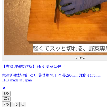
VIDEO
【志津刃物製作所】 ゆり 葉菜型包丁
志津刃物製作所 ゆり 葉菜型包丁 全長295mm 刃渡り175mm
110g made in Japan
0
0
0
0