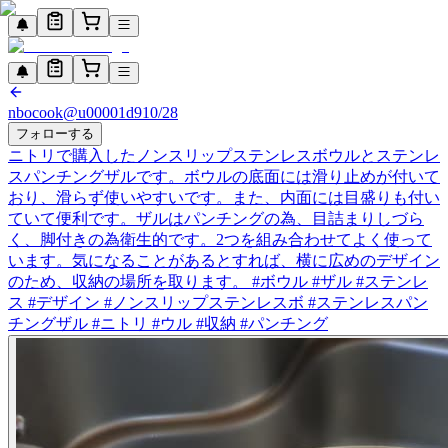
nbocook
@
u00001d9
10/28
フォローする
ニトリで購入したノンスリップステンレスボウルとステンレ
スパンチングザルです。ボウルの底面には滑り止めが付いて
おり、滑らず使いやすいです。また、内面には目盛りも付い
ていて便利です。ザルはパンチングの為、目詰まりしづら
く、脚付きの為衛生的です。2つを組み合わせてよく使って
います。気になることがあるとすれば、横に広めのデザイン
のため、収納の場所を取ります。 #ボウル #ザル #ステンレ
ス #デザイン #ノンスリップステンレスボ #ステンレスパン
チングザル #ニトリ #ウル #収納 #パンチング