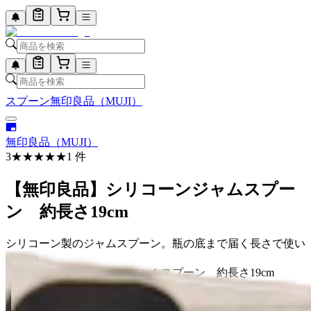
スプーン
無印良品（MUJI）
無印良品（MUJI）
3
★★★
★★
1
件
【無印良品】シリコーンジャムスプー
ン 約長さ19cm
シリコーン製のジャムスプーン。瓶の底まで届く長さで使い
やすい。
【無印良品】シリコーンジャムスプーン 約長さ19cm
仕様