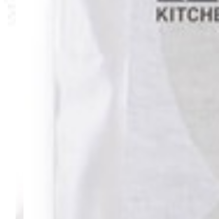
100円で下取り
LAFUGOでフライパン・鍋を購入すると、
1点につきご不要な
下取り条件
下取り対象は
金属製のフライパン・鍋
のみです。 ガラス製
手続きは不要
お申し込みは不要です。商品お届け時に
配送員にそのままお
不要な鍋・フライパンをお得に処分し、
料理をもっと楽しもう！
下取りサービスを利用するためには会員登録が必要になりま