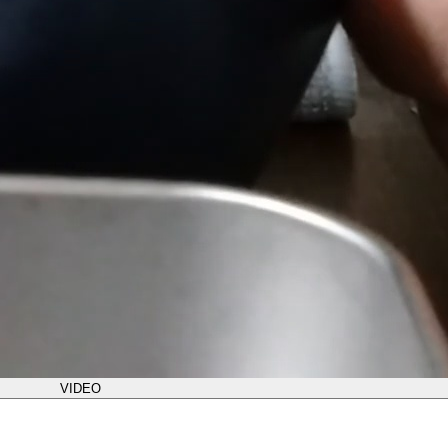
VIDEO